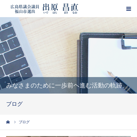
HOME
プロフィール
政策
活動報告
みなさまのために一歩前ヘ進む活動の軌跡。
ブログ
ブログ
サポーター登録
ーム
ブログ
出原昌直・目安箱