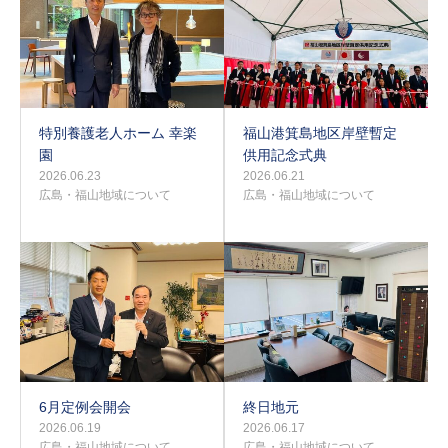
特別養護老人ホーム 幸楽
福山港箕島地区岸壁暫定
園
供用記念式典
2026.06.23
2026.06.21
広島・福山地域について
広島・福山地域について
6月定例会開会
終日地元
2026.06.19
2026.06.17
広島・福山地域について
広島・福山地域について