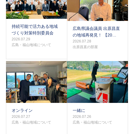
持続可能で活力ある地域
広島県議会議員 出原昌直
づくり対策特別委員会
の地域再発見！ 【20…
2026.07.29
2026.07.28
広島・福山地域について
出原昌直の部屋
オンライン
一緒に
2026.07.27
2026.07.26
広島・福山地域について
広島・福山地域について