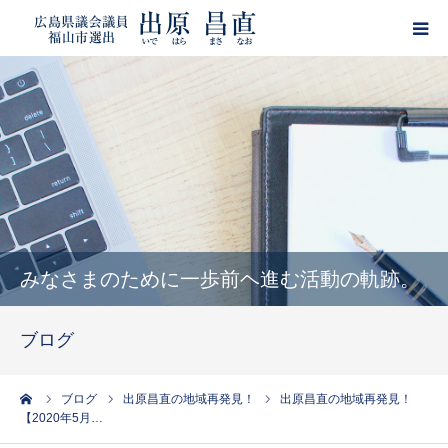
HOME
プロフィール
政策
活動報告
みなさまのために一歩前ヘ進む活動の軌跡。
ブログ
ブログ
サポーター登録
ーム
ブログ
出原昌直の地域再発見！
出原昌直の地域再発見！
【2020年5月…
出原昌直・目安箱