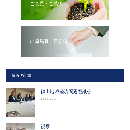
ご意見・ご感想
出原昌直・目安箱
最近の記事
福山地域経済問題懇談会
2026.08.5
視察