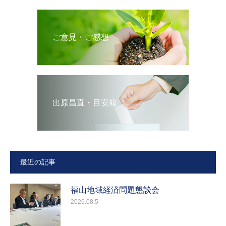
ご意見・ご感想
出原昌直・目安箱
最近の記事
福山地域経済問題懇談会
2026.08.5