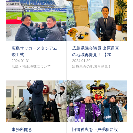
広島サッカースタジアム
広島県議会議員 出原昌直
竣工式
の地域再発見！ 【20…
2024.01.31
2024.01.30
広島・福山地域について
出原昌直の地域再発見！
事務所開き
旧御神輿を上戸手駅に設