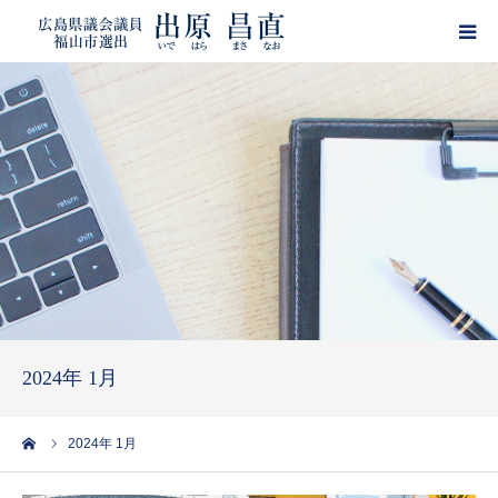
HOME
プロフィール
政策
活動報告
ブログ
2024年 1月
サポーター登録
ーム
2024年 1月
出原昌直・目安箱