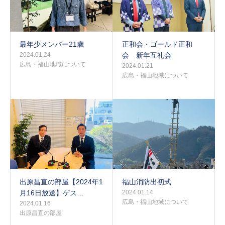
最年少メンバー21歳
正和会・ゴールド正和
2024.01.24
会 新年互礼会
広島・福山地域について
2024.01.21
広島・福山地域について
出原昌直の部屋【2024年1
福山消防出初式
月16日放送】ゲス…
2024.01.14
広島・福山地域について
2024.01.16
出原昌直の部屋