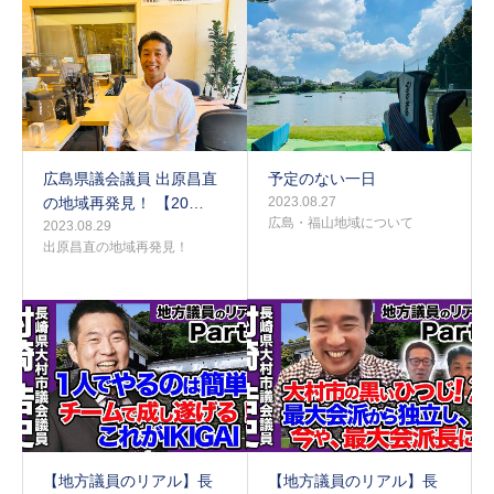
広島県議会議員 出原昌直
予定のない一日
の地域再発見！ 【20…
2023.08.27
広島・福山地域について
2023.08.29
出原昌直の地域再発見！
【地方議員のリアル】長
【地方議員のリアル】長