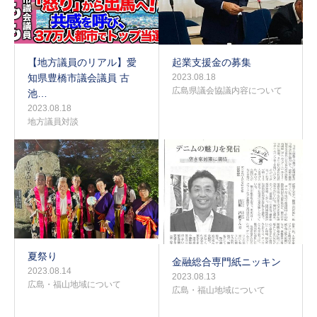
【地方議員のリアル】愛
起業支援金の募集
知県豊橋市議会議員 古
2023.08.18
広島県議会協議内容について
池…
2023.08.18
地方議員対談
夏祭り
金融総合専門紙ニッキン
2023.08.14
2023.08.13
広島・福山地域について
広島・福山地域について