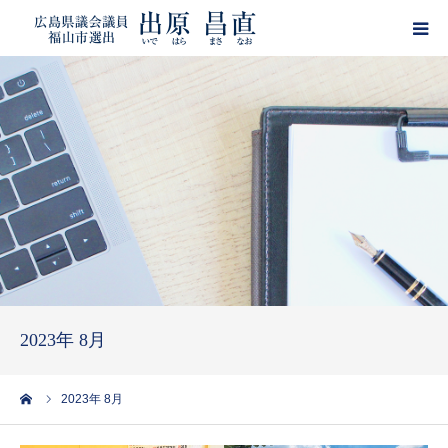
HOME
プロフィール
政策
活動報告
ブログ
2023年 8月
サポーター登録
ーム
2023年 8月
出原昌直・目安箱