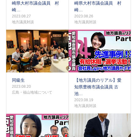
崎県大村市議会議員 村
崎県大村市議会議員 村
崎…
崎…
2023.08.27
2023.08.26
地方議員対談
地方議員対談
同級生
【地方議員のリアル】愛
2023.08.20
知県豊橋市議会議員 古
広島・福山地域について
池…
2023.08.19
地方議員対談