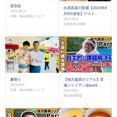
送別会
出原昌直の部屋【2023年8
2023.08.10
月8日放送】ゲスト…
広島・福山地域について
2023.08.8
出原昌直の部屋
夏祭り
【地方議員のリアル】宮
2023.08.6
城ジャイアン@part2…
広島・福山地域について
2023.08.5
地方議員対談