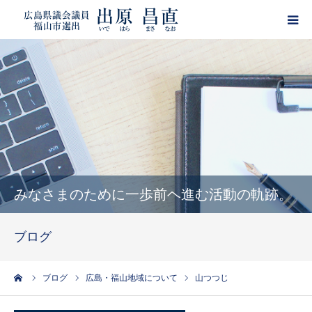
HOME
プロフィール
政策
活動報告
みなさまのために一歩前ヘ進む活動の軌跡。
ブログ
ブログ
サポーター登録
ーム
ブログ
広島・福山地域について
山つつじ
出原昌直・目安箱