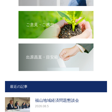
ご意見・ご感想
出原昌直・目安箱
最近の記事
福山地域経済問題懇談会
2026.08.5