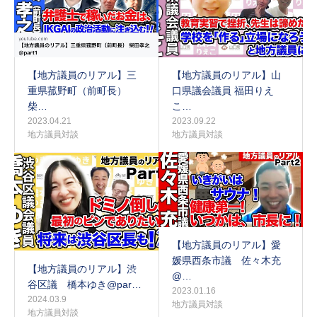
【地方議員のリアル】三
【地方議員のリアル】山
重県菰野町（前町長）
口県議会議員 福田りえ
柴…
こ…
2023.04.21
2023.09.22
地方議員対談
地方議員対談
【地方議員のリアル】愛
媛県西条市議 佐々木充
【地方議員のリアル】渋
@…
谷区議 橋本ゆき@par…
2023.01.16
2024.03.9
地方議員対談
地方議員対談