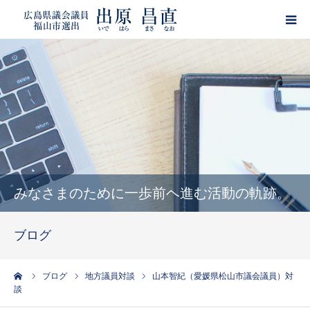
HOME
プロフィール
政策
活動報告
みなさまのために一歩前ヘ進む活動の軌跡。
ブログ
ブログ
サポーター登録
ーム
ブログ
地方議員対談
山本智紀（愛媛県松山市議会議員）対
談
出原昌直・目安箱