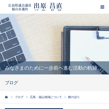
HOME
プロフィール
政策
活動報告
みなさまのために一歩前ヘ進む活動の軌跡。
ブログ
ブログ
サポーター登録
ーム
ブログ
広島・福山地域について
鯉のぼり
出原昌直・目安箱