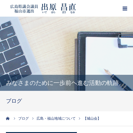
HOME
プロフィール
政策
活動報告
みなさまのために一歩前ヘ進む活動の軌跡。
ブログ
ブログ
サポーター登録
ーム
ブログ
広島・福山地域について
【城山会】
出原昌直・目安箱