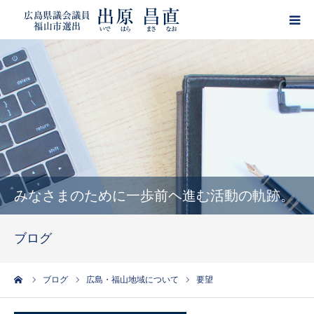
HOME
プロフィール
政策
活動報告
みなさまのために一歩前ヘ進む活動の軌跡。
ブログ
ブログ
サポーター登録
ーム
ブログ
広島・福山地域について
要望
出原昌直・目安箱