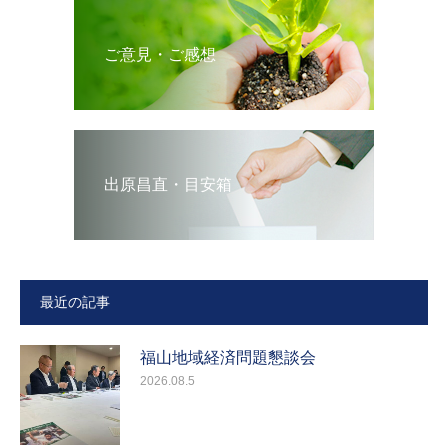
ご意見・ご感想
出原昌直・目安箱
最近の記事
福山地域経済問題懇談会
2026.08.5