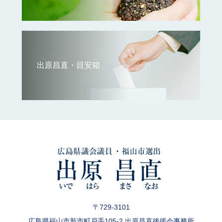
出原昌直・目安箱
〒729-3101
広島県福山市新市町戸手105-2 出原昌直後援会事務所