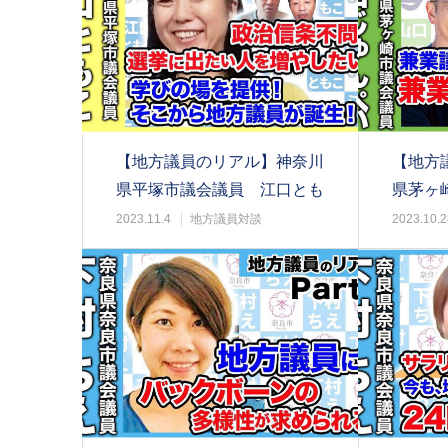
【地方議員のリアル】神奈川
【地方
県平塚市議会議員 江口とも
県茅ヶ
こ@part1
平@par
2023.11.4
地方議員対談
2023.10.2