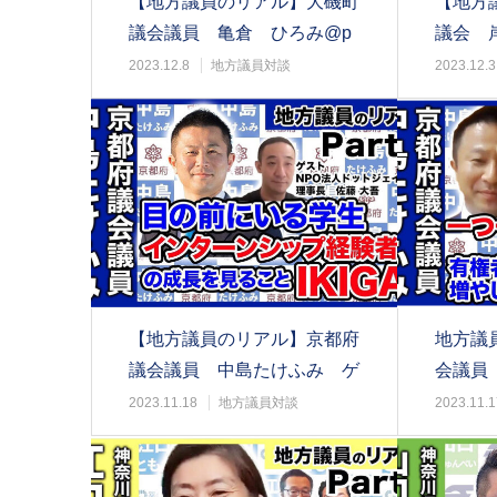
【地方議員のリアル】大磯町
【地方
議会議員 亀倉 ひろみ@p
議会 岸
art1
2023.12.8
地方議員対談
2023.12.3
【地方議員のリアル】京都府
地方議
議会議員 中島たけふみ ゲ
会議員
スト：NPO法人…
ト：N
2023.11.18
地方議員対談
2023.11.1