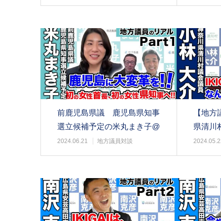
前鹿児島県議 鹿児島県知事
【地方
選立候補予定の米丸まき子@
県清川
Part1
@part2
2024.06.21
地方議員対談
2024.05.2