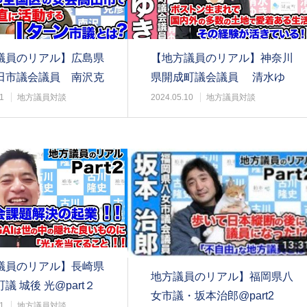
議員のリアル】広島県
【地方議員のリアル】神奈川
田市議会議員 南沢克
県開成町議会議員 清水ゆ
t1
き@part2
1
地方議員対談
2024.05.10
地方議員対談
議員のリアル】長崎県
地方議員のリアル】福岡県八
議 城後 光@part２
女市議・坂本治郎@part2
1
地方議員対談