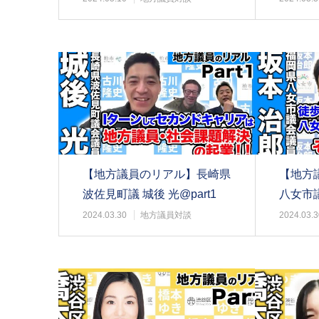
【地方議員のリアル】長崎県
【地方
波佐見町議 城後 光@part1
八女市議
2024.03.30
地方議員対談
2024.03.3