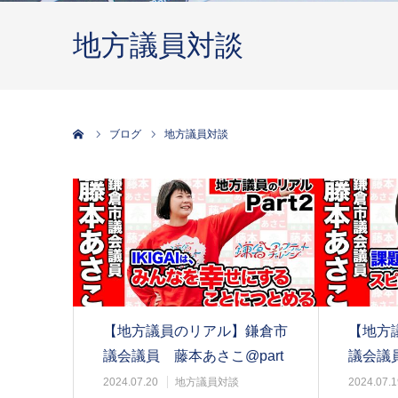
地方議員対談
ホーム
ブログ
地方議員対談
【地方議員のリアル】鎌倉市
【地方
議会議員 藤本あさこ@part
議会議員
2
1
2024.07.20
地方議員対談
2024.07.1