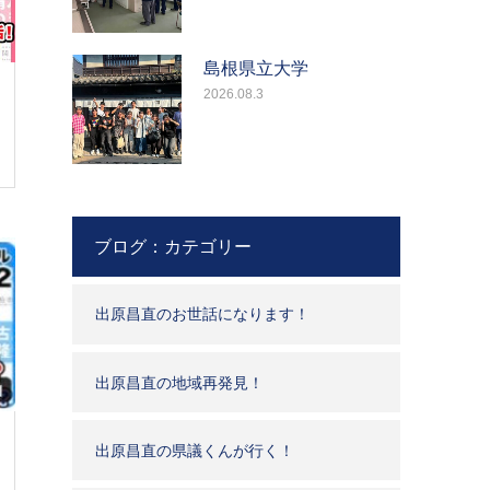
島根県立大学
2026.08.3
ブログ：カテゴリー
出原昌直のお世話になります！
出原昌直の地域再発見！
出原昌直の県議くんが行く！