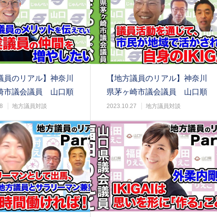
議員のリアル】神奈川
【地方議員のリアル】神奈川
崎市議会議員 山口順
県茅ヶ崎市議会議員 山口順
t2
平@part1
8
地方議員対談
2023.10.27
地方議員対談