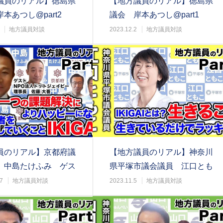
議員のリアル】徳島県
【地方議員のリアル】徳島県
本あつし@part2
議会 岸本あつし@part1
地方議員対談
2023.12.2
地方議員対談
員のリアル】京都府議
【地方議員のリアル】神奈川
 中島たけふみ ゲス
県平塚市議会議員 江口とも
PO法人ド…
こ@part2
7
地方議員対談
2023.11.5
地方議員対談