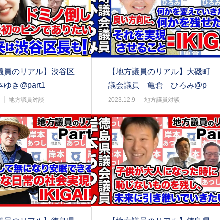
議員のリアル】渋谷区
【地方議員のリアル】大磯町
ゆき@part1
議会議員 亀倉 ひろみ@p
art2
地方議員対談
2023.12.9
地方議員対談