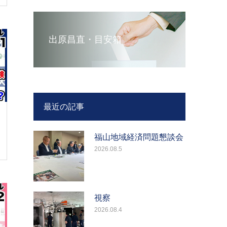
出原昌直・目安箱
最近の記事
福山地域経済問題懇談会
2026.08.5
視察
2026.08.4