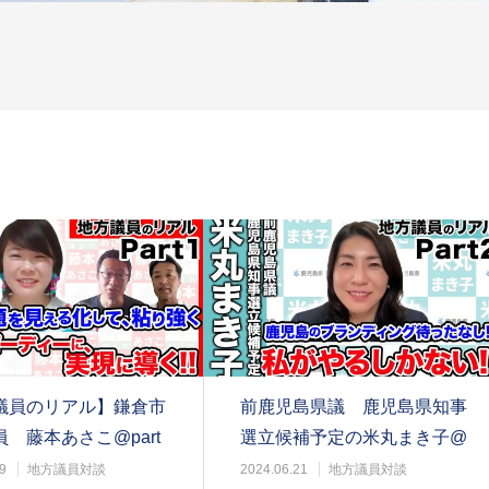
議員のリアル】鎌倉市
前鹿児島県議 鹿児島県知事
 藤本あさこ@part
選立候補予定の米丸まき子@
Part2
9
地方議員対談
2024.06.21
地方議員対談