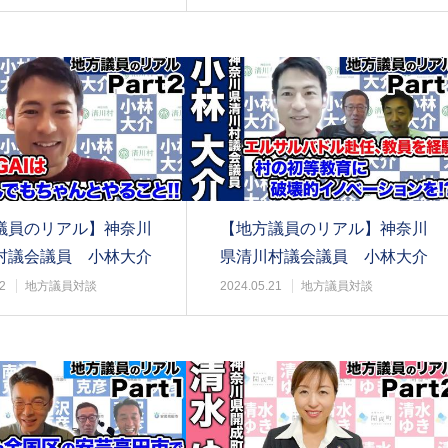
議員のリアル】神奈川
【地方議員のリアル】神奈川
村議会議員 小林大介
県清川村議会議員 小林大介
@part1
2
地方議員対談
2024.05.21
地方議員対談