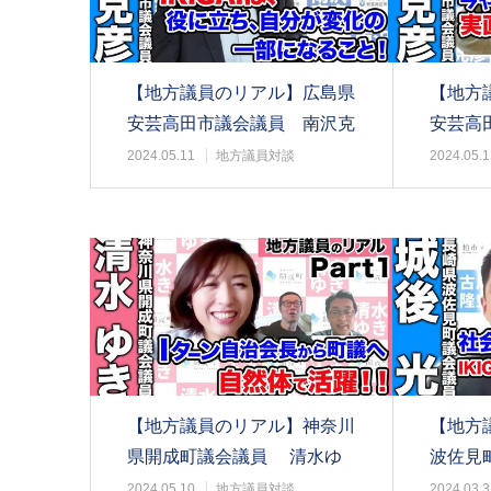
【地方議員のリアル】広島県
【地方
安芸高田市議会議員 南沢克
安芸高
彦@Part2
彦@par
2024.05.11
地方議員対談
2024.05.1
【地方議員のリアル】神奈川
【地方
県開成町議会議員 清水ゆ
波佐見町
き@part1
2024.05.10
地方議員対談
2024.03.3