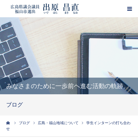
HOME
プロフィール
政策
活動報告
みなさまのために一歩前ヘ進む活動の軌跡。
ブログ
ブログ
サポーター登録
ーム
ブログ
広島・福山地域について
学生インターンの打ち合わ
せ
出原昌直・目安箱