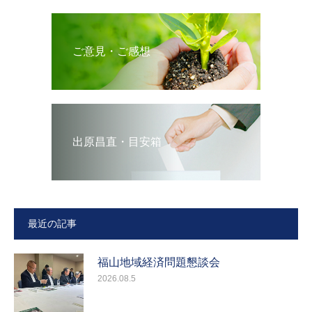
ご意見・ご感想
出原昌直・目安箱
最近の記事
福山地域経済問題懇談会
2026.08.5