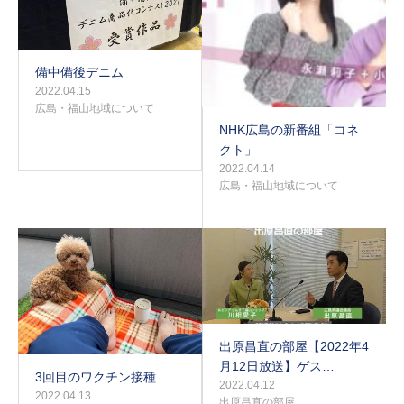
備中備後デニム
2022.04.15
広島・福山地域について
NHK広島の新番組「コネ
クト」
2022.04.14
広島・福山地域について
出原昌直の部屋【2022年4
月12日放送】ゲス…
3回目のワクチン接種
2022.04.12
2022.04.13
出原昌直の部屋