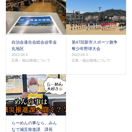
自治会連合会総会@常金
第47回新市スポーツ旗争
丸地区
奪少年野球大会
2022.04.4
2022.04.3
広島・福山地域について
広島・福山地域について
らーめんの事なら、みん
なで減災推進課 課長