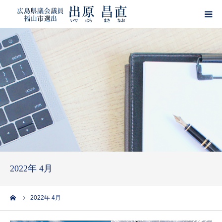
HOME
プロフィール
政策
活動報告
ブログ
2022年 4月
サポーター登録
ーム
2022年 4月
出原昌直・目安箱