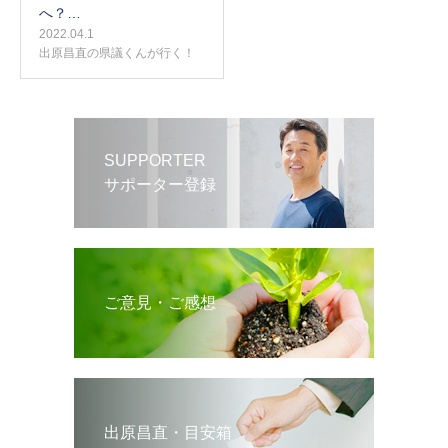
へ？…
2022.04.1
出原昌直の県議くんが行く！
SUPPORTER
サポーター登録
ご意見・ご感想
出原昌直・目安箱