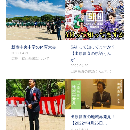
新市中央中学の体育大会
SAHって知ってますか？
2022.04.30
【出原昌直の県議くん
広島・福山地域について
が…
2022.04.29
出原昌直の県議くんが行く！
出原昌直の地域再発見！
【2022年4月26日…
2022.04.27