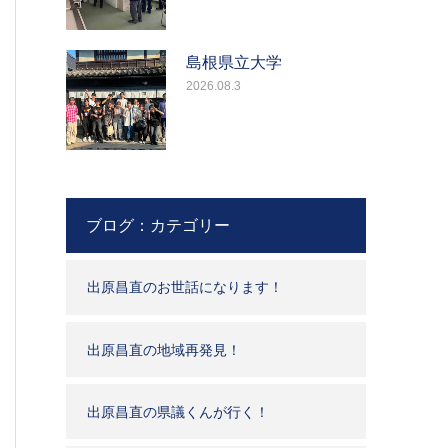
島根県立大学
2026.08.3
ブログ：カテゴリー
出原昌直のお世話になります！
出原昌直の地域再発見！
出原昌直の県議くんが行く！