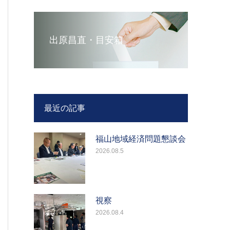
出原昌直・目安箱
最近の記事
福山地域経済問題懇談会
2026.08.5
視察
2026.08.4