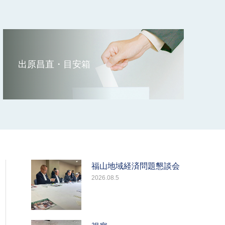
出原昌直・目安箱
福山地域経済問題懇談会
2026.08.5