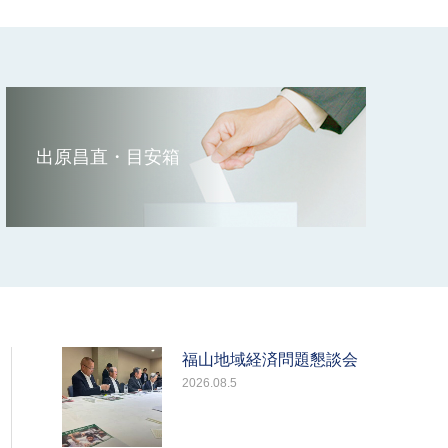
出原昌直・目安箱
福山地域経済問題懇談会
2026.08.5