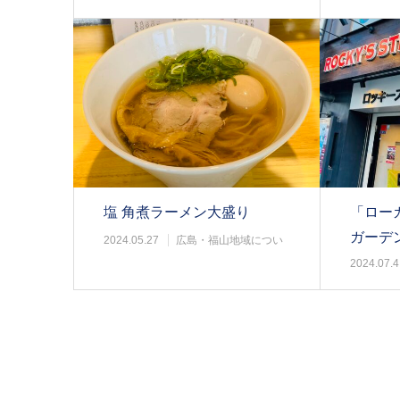
塩 角煮ラーメン大盛り
「ロー
ガーデ
2024.05.27
広島・福山地域につい
て
2024.07.4