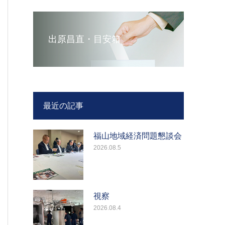
出原昌直・目安箱
最近の記事
福山地域経済問題懇談会
2026.08.5
視察
2026.08.4