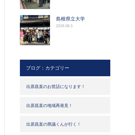
島根県立大学
2026.08.3
ブログ：カテゴリー
出原昌直のお世話になります！
出原昌直の地域再発見！
出原昌直の県議くんが行く！