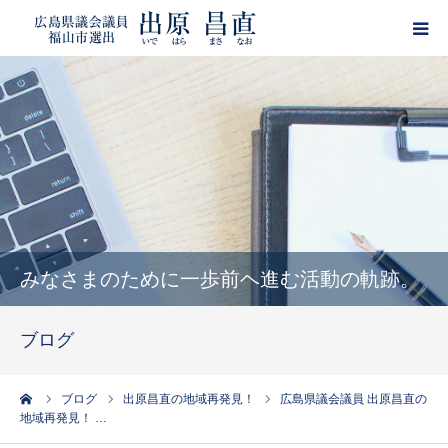
HOME
プロフィール
政策
活動報告
みなさまのために一歩前ヘ進む活動の軌跡。
ブログ
ブログ
サポーター登録
ーム
ブログ
出原昌直の地域再発見！
広島県議会議員 出原昌直の
地域再発見！ …
出原昌直・目安箱