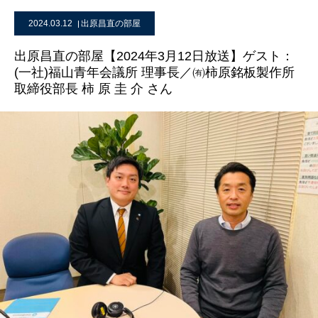
2024.03.12
出原昌直の部屋
出原昌直の部屋【2024年3月12日放送】ゲスト：
(一社)福山青年会議所 理事長／㈲柿原銘板製作所
取締役部長 柿 原 圭 介 さん