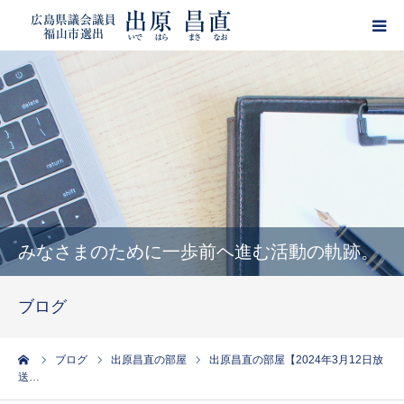
HOME
プロフィール
政策
活動報告
みなさまのために一歩前ヘ進む活動の軌跡。
ブログ
ブログ
サポーター登録
ーム
ブログ
出原昌直の部屋
出原昌直の部屋【2024年3月12日放
送…
出原昌直・目安箱