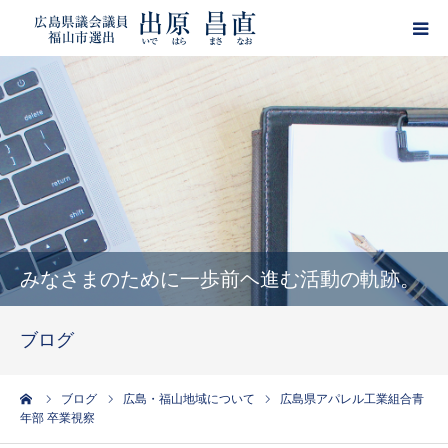
HOME
プロフィール
政策
活動報告
みなさまのために一歩前ヘ進む活動の軌跡。
ブログ
ブログ
サポーター登録
ーム
ブログ
広島・福山地域について
広島県アパレル工業組合青
年部 卒業視察
出原昌直・目安箱