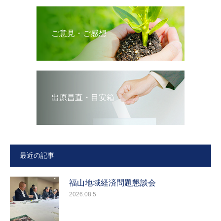
ご意見・ご感想
出原昌直・目安箱
最近の記事
福山地域経済問題懇談会
2026.08.5