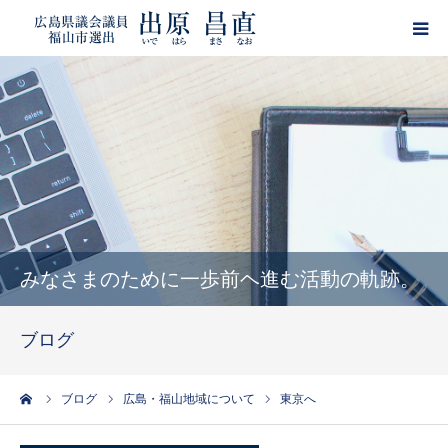
HOME
プロフィール
政策
活動報告
みなさまのために一歩前ヘ進む活動の軌跡。
ブログ
ブログ
サポーター登録
ーム
ブログ
広島・福山地域について
東京へ
出原昌直・目安箱